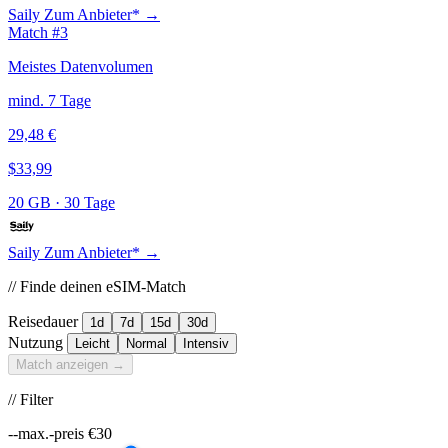
Saily
Zum Anbieter* →
Match #3
Meistes Datenvolumen
mind. 7 Tage
29,48 €
$33,99
20 GB
·
30 Tage
Saily
Zum Anbieter* →
// Finde deinen eSIM-Match
Reisedauer
1d
7d
15d
30d
Nutzung
Leicht
Normal
Intensiv
Match anzeigen →
// Filter
--max.-preis
€
30