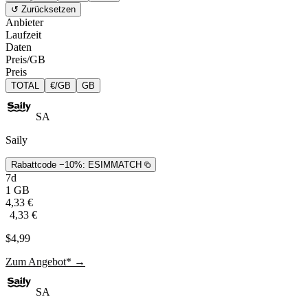
↺ Zurücksetzen
Anbieter
Laufzeit
Daten
Preis/GB
Preis
TOTAL
€/GB
GB
SA
Saily
Rabattcode −10%:
ESIMMATCH
7d
1 GB
4,33 €
4,33 €
$4,99
Zum Angebot* →
SA