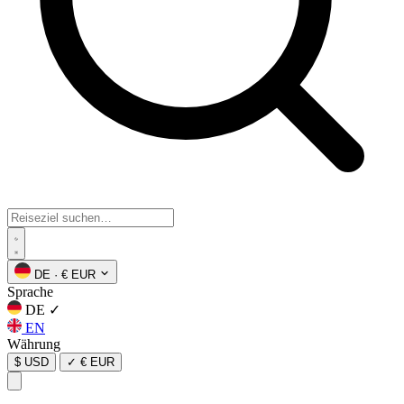
DE
·
€ EUR
Sprache
DE
✓
EN
Währung
$ USD
✓
€ EUR