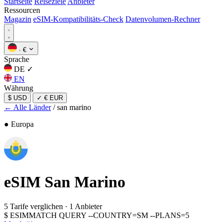
Startseite
Reiseziele
Anbieter
Ressourcen
Magazin
eSIM-Kompatibilitäts-Check
Datenvolumen-Rechner
·
€
Sprache
DE
✓
EN
Währung
$ USD
✓
€ EUR
← Alle Länder
/
san marino
● Europa
eSIM
San Marino
5 Tarife verglichen
·
1 Anbieter
$
ESIMMATCH QUERY --COUNTRY=SM --PLANS=5