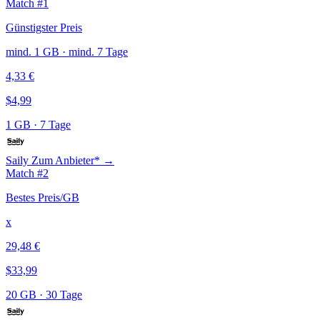
Match #1
Günstigster Preis
mind. 1 GB · mind. 7 Tage
4,33 €
$4,99
1 GB
·
7 Tage
Saily
Zum Anbieter* →
Match #2
Bestes Preis/GB
x
29,48 €
$33,99
20 GB
·
30 Tage