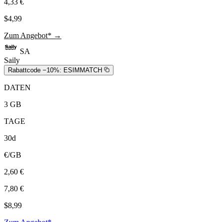
4,33 €
$4,99
Zum Angebot* →
SA
Saily
Rabattcode −10%:
ESIMMATCH
DATEN
3 GB
TAGE
30d
€/GB
2,60 €
7,80 €
$8,99