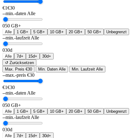
€1
€30
--min.-daten
Alle
0
50 GB+
Alle
1 GB+
5 GB+
10 GB+
20 GB+
50 GB+
Unbegrenzt
--min.-laufzeit
Alle
0
30d
Alle
7d+
15d+
30d+
↺ Zurücksetzen
Max. Preis
€30
Min. Daten
Alle
Min. Laufzeit
Alle
--max.-preis
€
30
€1
€30
--min.-daten
Alle
0
50 GB+
Alle
1 GB+
5 GB+
10 GB+
20 GB+
50 GB+
Unbegrenzt
--min.-laufzeit
Alle
0
30d
Alle
7d+
15d+
30d+