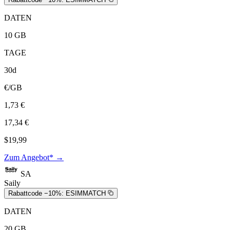
DATEN
10 GB
TAGE
30d
€/GB
1,73 €
17,34 €
$19,99
Zum Angebot* →
SA
Saily
Rabattcode −10%:
ESIMMATCH
DATEN
20 GB