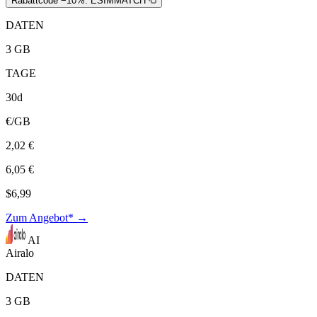
Rabattcode −10%:
ESIMMATCH
DATEN
3 GB
TAGE
30d
€/GB
2,02 €
6,05 €
$6,99
Zum Angebot* →
AI
Airalo
DATEN
3 GB