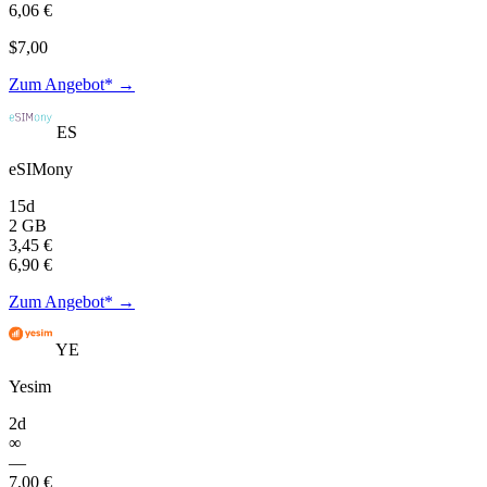
6,06 €
$7,00
Zum Angebot* →
ES
eSIMony
15d
2 GB
3,45 €
6,90 €
Zum Angebot* →
YE
Yesim
2d
∞
—
7,00 €