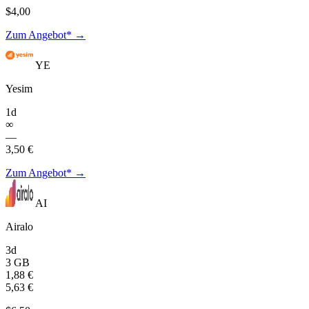
$4,00
Zum Angebot* →
YE
Yesim
1d
∞
—
3,50 €
Zum Angebot* →
AI
Airalo
3d
3 GB
1,88 €
5,63 €