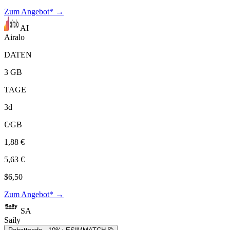
Zum Angebot* →
AI
Airalo
DATEN
3 GB
TAGE
3d
€/GB
1,88 €
5,63 €
$6,50
Zum Angebot* →
SA
Saily