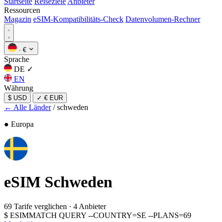
Startseite
Reiseziele
Anbieter
Ressourcen
Magazin
eSIM-Kompatibilitäts-Check
Datenvolumen-Rechner
·
€
Sprache
DE
✓
EN
Währung
$ USD
✓
€ EUR
← Alle Länder
/
schweden
● Europa
eSIM
Schweden
69 Tarife verglichen
·
4 Anbieter
$
ESIMMATCH QUERY --COUNTRY=SE --PLANS=69