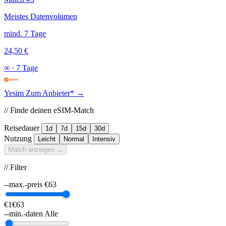
Meistes Datenvolumen
mind. 7 Tage
24,50 €
∞
·
7 Tage
Yesim
Zum Anbieter* →
// Finde deinen eSIM-Match
Reisedauer
1d
7d
15d
30d
Nutzung
Leicht
Normal
Intensiv
Match anzeigen →
// Filter
--max.-preis
€
63
€1
€63
--min.-daten
Alle