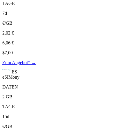
TAGE
7d
€/GB
2,02 €
6,06 €
$7,00
Zum Angebot* →
ES
eSIMony
DATEN
2 GB
TAGE
15d
€/GB