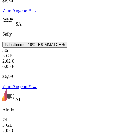
$6,50
Zum Angebot* →
SA
Saily
Rabattcode −10%:
ESIMMATCH
30d
3 GB
2,02 €
6,05 €
$6,99
Zum Angebot* →
AI
Airalo
7d
3 GB
2,02 €