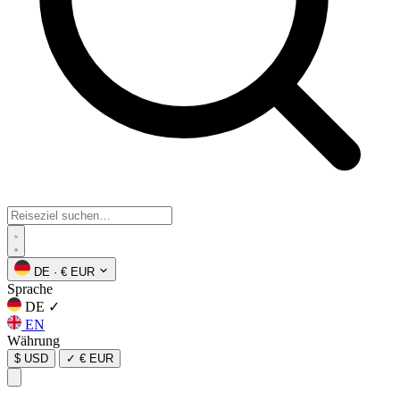
DE
·
€ EUR
Sprache
DE
✓
EN
Währung
$ USD
✓
€ EUR