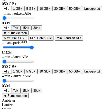
0
50 GB+
Alle
1 GB+
5 GB+
10 GB+
20 GB+
50 GB+
Unbegrenzt
--min.-laufzeit
Alle
0
30d
Alle
7d+
15d+
30d+
↺ Zurücksetzen
Max. Preis
€63
Min. Daten
Alle
Min. Laufzeit
Alle
--max.-preis
€
63
€1
€63
--min.-daten
Alle
0
50 GB+
Alle
1 GB+
5 GB+
10 GB+
20 GB+
50 GB+
Unbegrenzt
--min.-laufzeit
Alle
0
30d
Alle
7d+
15d+
30d+
↺ Zurücksetzen
Anbieter
Laufzeit