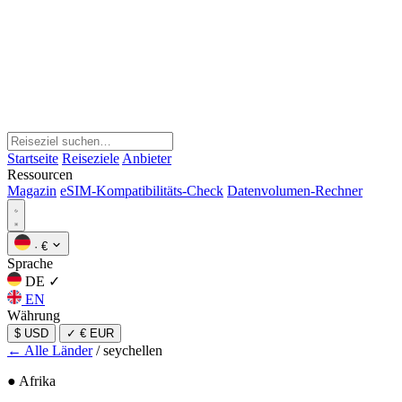
Startseite
Reiseziele
Anbieter
Ressourcen
Magazin
eSIM-Kompatibilitäts-Check
Datenvolumen-Rechner
·
€
Sprache
DE
✓
EN
Währung
$ USD
✓
€ EUR
← Alle Länder
/
seychellen
● Afrika