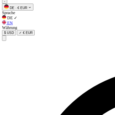
DE
·
€ EUR
Sprache
DE
✓
EN
Währung
$ USD
✓
€ EUR