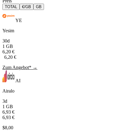
Preis
TOTAL
€/GB
GB
YE
Yesim
30d
1 GB
6,20 €
6,20 €
Zum Angebot* →
AI
Airalo
3d
1 GB
6,93 €
6,93 €
$8,00