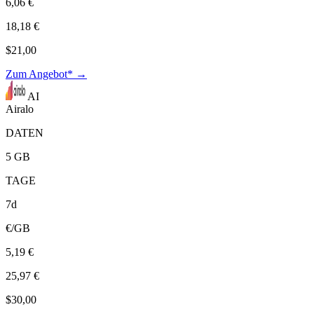
6,06 €
18,18 €
$21,00
Zum Angebot* →
AI
Airalo
DATEN
5 GB
TAGE
7d
€/GB
5,19 €
25,97 €
$30,00