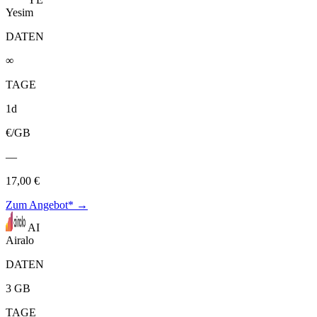
Yesim
DATEN
∞
TAGE
1d
€/GB
—
17,00 €
Zum Angebot* →
AI
Airalo
DATEN
3 GB
TAGE