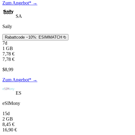
Zum Angebot* →
SA
Saily
Rabattcode −10%:
ESIMMATCH
7d
1 GB
7,78 €
7,78 €
$8,99
Zum Angebot* →
ES
eSIMony
15d
2 GB
8,45 €
16,90 €