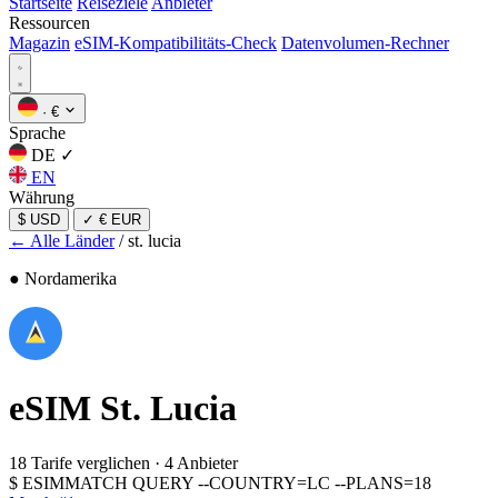
Startseite
Reiseziele
Anbieter
Ressourcen
Magazin
eSIM-Kompatibilitäts-Check
Datenvolumen-Rechner
·
€
Sprache
DE
✓
EN
Währung
$ USD
✓
€ EUR
← Alle Länder
/
st. lucia
● Nordamerika
eSIM
St. Lucia
18 Tarife verglichen
·
4 Anbieter
$
ESIMMATCH QUERY --COUNTRY=LC --PLANS=18