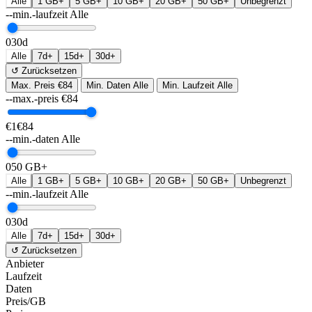
Alle
1 GB+
5 GB+
10 GB+
20 GB+
50 GB+
Unbegrenzt
--min.-laufzeit
Alle
0
30d
Alle
7d+
15d+
30d+
↺ Zurücksetzen
Max. Preis
€84
Min. Daten
Alle
Min. Laufzeit
Alle
--max.-preis
€
84
€1
€84
--min.-daten
Alle
0
50 GB+
Alle
1 GB+
5 GB+
10 GB+
20 GB+
50 GB+
Unbegrenzt
--min.-laufzeit
Alle
0
30d
Alle
7d+
15d+
30d+
↺ Zurücksetzen
Anbieter
Laufzeit
Daten
Preis/GB