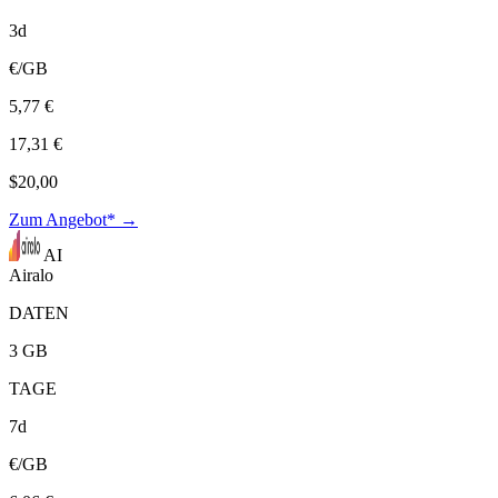
3d
€/GB
5,77 €
17,31 €
$20,00
Zum Angebot* →
AI
Airalo
DATEN
3 GB
TAGE
7d
€/GB