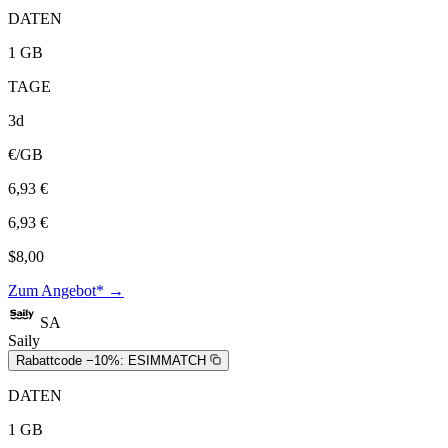
DATEN
1 GB
TAGE
3d
€/GB
6,93 €
6,93 €
$8,00
Zum Angebot* →
SA
Saily
Rabattcode −10%:
ESIMMATCH
DATEN
1 GB