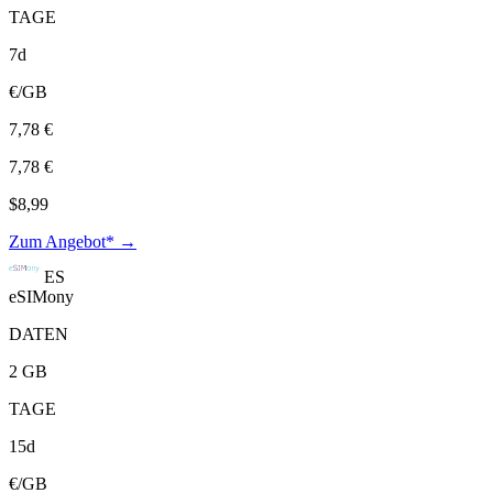
TAGE
7d
€/GB
7,78 €
7,78 €
$8,99
Zum Angebot* →
ES
eSIMony
DATEN
2 GB
TAGE
15d
€/GB