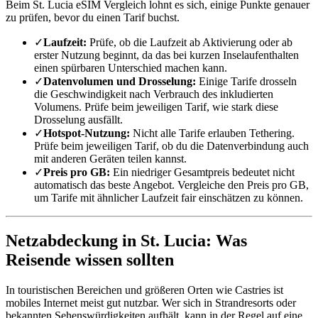
Beim St. Lucia eSIM Vergleich lohnt es sich, einige Punkte genauer
zu prüfen, bevor du einen Tarif buchst.
✓
Laufzeit:
Prüfe, ob die Laufzeit ab Aktivierung oder ab
erster Nutzung beginnt, da das bei kurzen Inselaufenthalten
einen spürbaren Unterschied machen kann.
✓
Datenvolumen und Drosselung:
Einige Tarife drosseln
die Geschwindigkeit nach Verbrauch des inkludierten
Volumens. Prüfe beim jeweiligen Tarif, wie stark diese
Drosselung ausfällt.
✓
Hotspot-Nutzung:
Nicht alle Tarife erlauben Tethering.
Prüfe beim jeweiligen Tarif, ob du die Datenverbindung auch
mit anderen Geräten teilen kannst.
✓
Preis pro GB:
Ein niedriger Gesamtpreis bedeutet nicht
automatisch das beste Angebot. Vergleiche den Preis pro GB,
um Tarife mit ähnlicher Laufzeit fair einschätzen zu können.
Netzabdeckung in St. Lucia: Was
Reisende wissen sollten
In touristischen Bereichen und größeren Orten wie Castries ist
mobiles Internet meist gut nutzbar. Wer sich in Strandresorts oder
bekannten Sehenswürdigkeiten aufhält, kann in der Regel auf eine