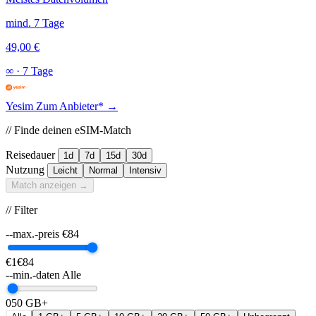
mind. 7 Tage
49,00 €
∞
·
7 Tage
Yesim
Zum Anbieter* →
// Finde deinen eSIM-Match
Reisedauer
1d
7d
15d
30d
Nutzung
Leicht
Normal
Intensiv
Match anzeigen →
// Filter
--max.-preis
€
84
€1
€84
--min.-daten
Alle
0
50 GB+