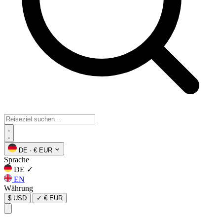
DE
·
€ EUR
Sprache
DE
✓
EN
Währung
$ USD
✓
€ EUR