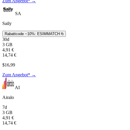
Zum Angebot* →
SA
Saily
Rabattcode −10%:
ESIMMATCH
30d
3 GB
4,91 €
14,74 €
$16,99
Zum Angebot* →
AI
Airalo
7d
3 GB
4,91 €
14,74 €