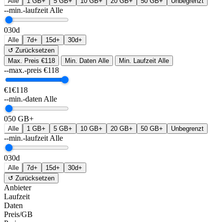
Alle
1 GB+
5 GB+
10 GB+
20 GB+
50 GB+
Unbegrenzt
--min.-laufzeit
Alle
0
30d
Alle
7d+
15d+
30d+
↺ Zurücksetzen
Max. Preis
€118
Min. Daten
Alle
Min. Laufzeit
Alle
--max.-preis
€
118
€1
€118
--min.-daten
Alle
0
50 GB+
Alle
1 GB+
5 GB+
10 GB+
20 GB+
50 GB+
Unbegrenzt
--min.-laufzeit
Alle
0
30d
Alle
7d+
15d+
30d+
↺ Zurücksetzen
Anbieter
Laufzeit
Daten
Preis/GB