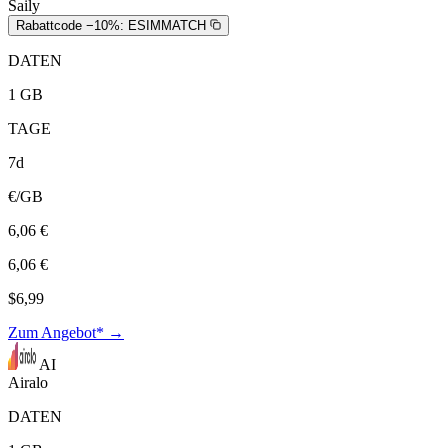
Saily
Rabattcode −10%:
ESIMMATCH
DATEN
1 GB
TAGE
7d
€/GB
6,06 €
6,06 €
$6,99
Zum Angebot* →
AI
Airalo
DATEN