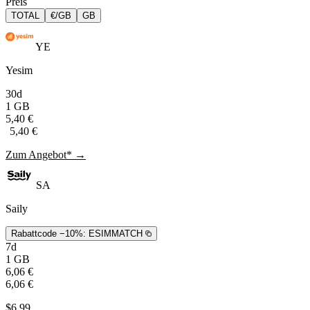
Preis
TOTAL
€/GB
GB
YE
Yesim
30d
1 GB
5,40 €
5,40 €
Zum Angebot* →
SA
Saily
Rabattcode −10%:
ESIMMATCH
7d
1 GB
6,06 €
6,06 €
$6,99