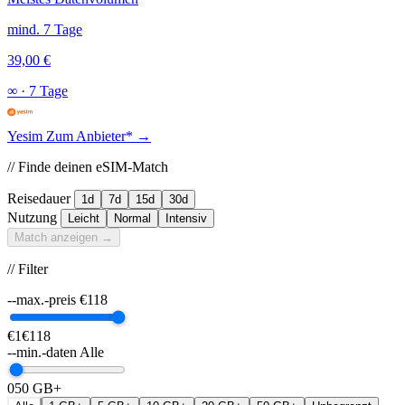
mind. 7 Tage
39,00 €
∞
·
7 Tage
Yesim
Zum Anbieter* →
// Finde deinen eSIM-Match
Reisedauer
1d
7d
15d
30d
Nutzung
Leicht
Normal
Intensiv
Match anzeigen →
// Filter
--max.-preis
€
118
€1
€118
--min.-daten
Alle
0
50 GB+