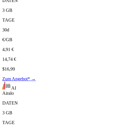
DATEN
3 GB
TAGE
30d
€/GB
4,91 €
14,74 €
$16,99
Zum Angebot* →
AI
Airalo
DATEN
3 GB
TAGE