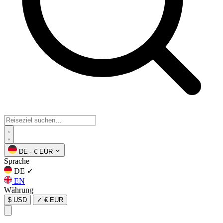
DE
·
€ EUR
Sprache
DE
✓
EN
Währung
$ USD
✓
€ EUR