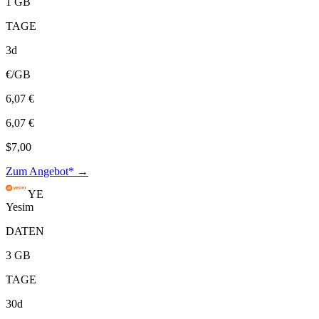
1 GB
TAGE
3d
€/GB
6,07 €
6,07 €
$7,00
Zum Angebot* →
YE
Yesim
DATEN
3 GB
TAGE
30d