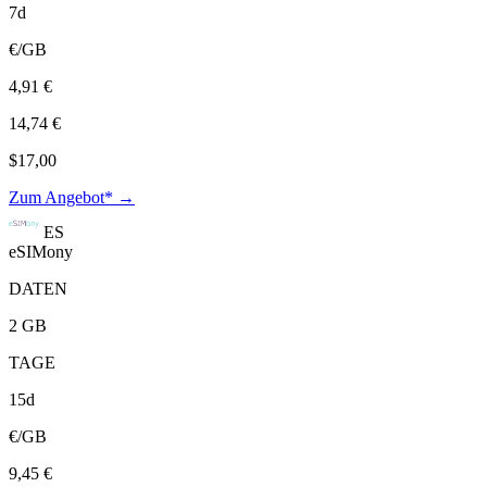
7d
€/GB
4,91 €
14,74 €
$17,00
Zum Angebot* →
ES
eSIMony
DATEN
2 GB
TAGE
15d
€/GB
9,45 €