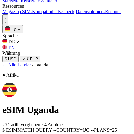
Startseite
Reiseziele
Anbieter
Ressourcen
Magazin
eSIM-Kompatibilitäts-Check
Datenvolumen-Rechner
·
€
Sprache
DE
✓
EN
Währung
$ USD
✓
€ EUR
← Alle Länder
/
uganda
● Afrika
eSIM
Uganda
25 Tarife verglichen
·
4 Anbieter
$
ESIMMATCH QUERY --COUNTRY=UG --PLANS=25