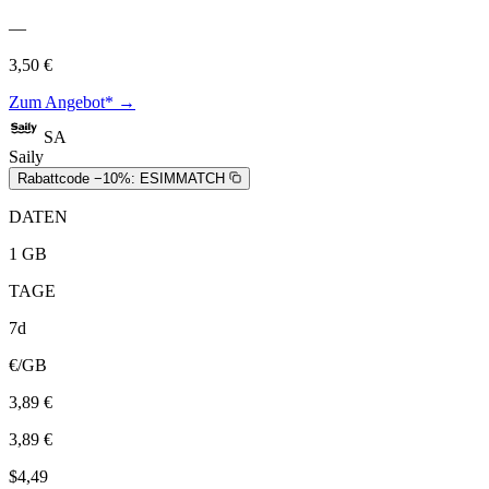
—
3,50 €
Zum Angebot* →
SA
Saily
Rabattcode −10%:
ESIMMATCH
DATEN
1 GB
TAGE
7d
€/GB
3,89 €
3,89 €
$4,49