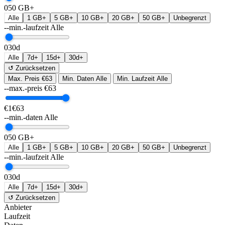
0
50 GB+
Alle
1 GB+
5 GB+
10 GB+
20 GB+
50 GB+
Unbegrenzt
--min.-laufzeit
Alle
0
30d
Alle
7d+
15d+
30d+
↺ Zurücksetzen
Max. Preis
€63
Min. Daten
Alle
Min. Laufzeit
Alle
--max.-preis
€
63
€1
€63
--min.-daten
Alle
0
50 GB+
Alle
1 GB+
5 GB+
10 GB+
20 GB+
50 GB+
Unbegrenzt
--min.-laufzeit
Alle
0
30d
Alle
7d+
15d+
30d+
↺ Zurücksetzen
Anbieter
Laufzeit