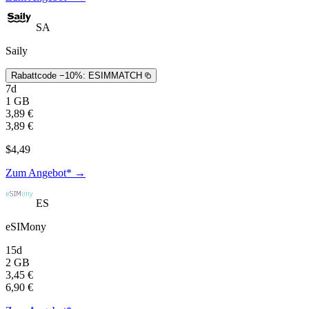
SA
Saily
Rabattcode −10%:
ESIMMATCH
7d
1 GB
3,89 €
3,89 €
$4,49
Zum Angebot* →
ES
eSIMony
15d
2 GB
3,45 €
6,90 €