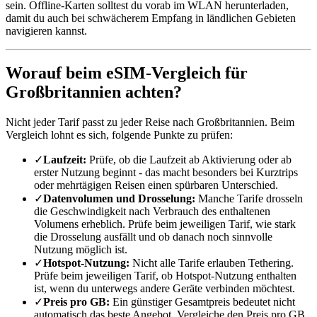
sein. Offline-Karten solltest du vorab im WLAN herunterladen,
damit du auch bei schwächerem Empfang in ländlichen Gebieten
navigieren kannst.
Worauf beim eSIM-Vergleich für
Großbritannien achten?
Nicht jeder Tarif passt zu jeder Reise nach Großbritannien. Beim
Vergleich lohnt es sich, folgende Punkte zu prüfen:
✓
Laufzeit:
Prüfe, ob die Laufzeit ab Aktivierung oder ab
erster Nutzung beginnt - das macht besonders bei Kurztrips
oder mehrtägigen Reisen einen spürbaren Unterschied.
✓
Datenvolumen und Drosselung:
Manche Tarife drosseln
die Geschwindigkeit nach Verbrauch des enthaltenen
Volumens erheblich. Prüfe beim jeweiligen Tarif, wie stark
die Drosselung ausfällt und ob danach noch sinnvolle
Nutzung möglich ist.
✓
Hotspot-Nutzung:
Nicht alle Tarife erlauben Tethering.
Prüfe beim jeweiligen Tarif, ob Hotspot-Nutzung enthalten
ist, wenn du unterwegs andere Geräte verbinden möchtest.
✓
Preis pro GB:
Ein günstiger Gesamtpreis bedeutet nicht
automatisch das beste Angebot. Vergleiche den Preis pro GB