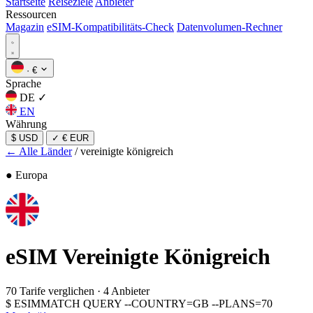
Startseite
Reiseziele
Anbieter
Ressourcen
Magazin
eSIM-Kompatibilitäts-Check
Datenvolumen-Rechner
·
€
Sprache
DE
✓
EN
Währung
$ USD
✓
€ EUR
← Alle Länder
/
vereinigte königreich
● Europa
eSIM
Vereinigte Königreich
70 Tarife verglichen
·
4 Anbieter
$
ESIMMATCH QUERY --COUNTRY=GB --PLANS=70