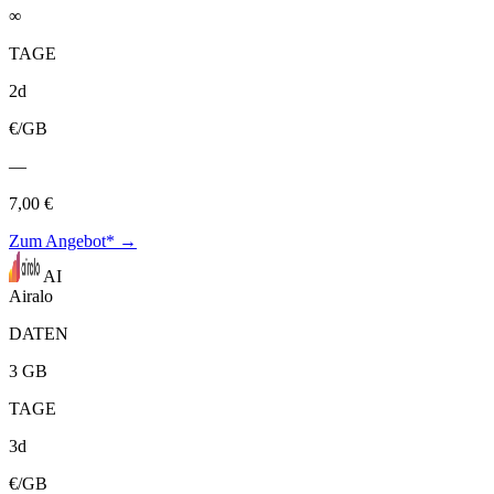
∞
TAGE
2d
€/GB
—
7,00 €
Zum Angebot* →
AI
Airalo
DATEN
3 GB
TAGE
3d
€/GB