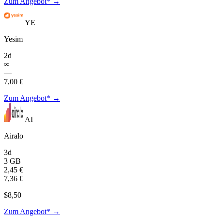
Zum Angebot* →
YE
Yesim
2d
∞
—
7,00 €
Zum Angebot* →
AI
Airalo
3d
3 GB
2,45 €
7,36 €
$8,50
Zum Angebot* →