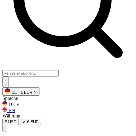
DE
·
€ EUR
Sprache
DE
✓
EN
Währung
$ USD
✓
€ EUR