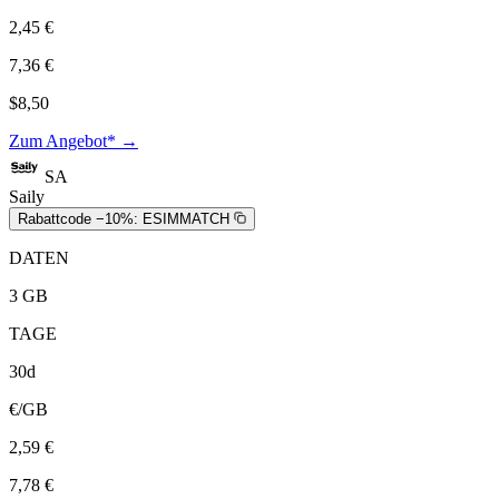
2,45 €
7,36 €
$8,50
Zum Angebot* →
SA
Saily
Rabattcode −10%:
ESIMMATCH
DATEN
3 GB
TAGE
30d
€/GB
2,59 €
7,78 €