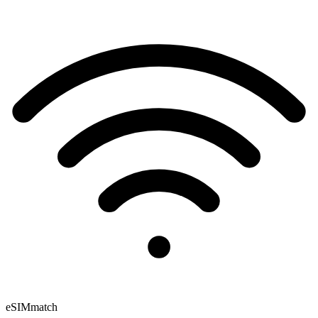
eSIM
match