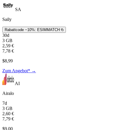
SA
Saily
Rabattcode −10%:
ESIMMATCH
30d
3 GB
2,59 €
7,78 €
$8,99
Zum Angebot* →
AI
Airalo
7d
3 GB
2,60 €
7,79 €
$9,00