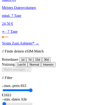
Meistes Datenvolumen
mind. 7 Tage
24,50 €
∞
·
7 Tage
Yesim
Zum Anbieter* →
// Finde deinen eSIM-Match
Reisedauer
1d
7d
15d
30d
Nutzung
Leicht
Normal
Intensiv
Match anzeigen →
// Filter
--max.-preis
€
63
€1
€63
--min.-daten
Alle